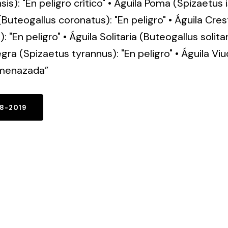
s): "En peligro crítico" • Águila Poma (Spizaetus is
Buteogallus coronatus): "En peligro" • Águila Cre
 "En peligro" • Águila Solitaria (Buteogallus solitari
ra (Spizaetus tyrannus): "En peligro" • Águila Vi
Amenazada”
18-2019