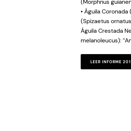
(Morphnus guianensi
• Águila Coronada (
(Spizaetus ornatus):
Águila Crestada Neg
melanoleucus): “
LEER INFORME 20