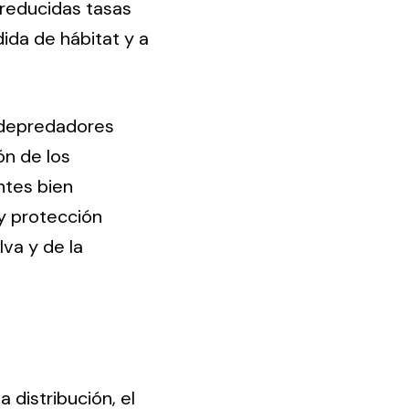
 reducidas tasas
ida de hábitat y a
 depredadores
ón de los
ntes bien
y protección
va y de la
 distribución, el