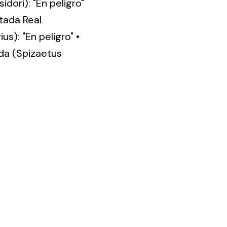
idori): "En peligro"
stada Real
us): "En peligro" •
uda (Spizaetus