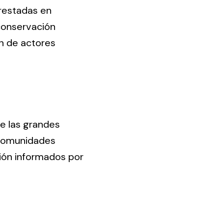
crestadas en
 conservación
ón de actores
de las grandes
o comunidades
ión informados por