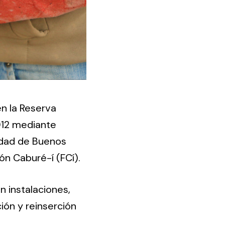
en la Reserva
012 mediante
udad de Buenos
ón Caburé-í (FCí).
n instalaciones,
ión y reinserción