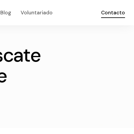
Blog
Voluntariado
Contacto
cate de fauna si
s
c
a
t
e
e