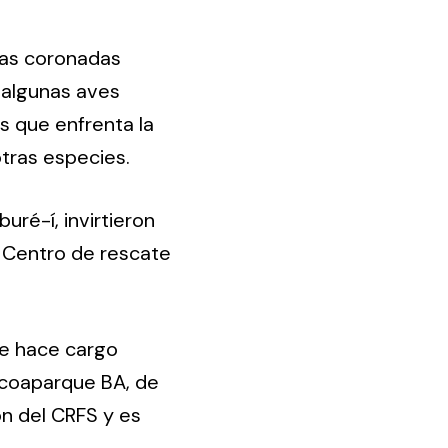
ilas coronadas
 algunas aves
s que enfrenta la
otras especies.
ré-í, invirtieron
l Centro de rescate
se hace cargo
Ecoaparque BA, de
ón del CRFS y es